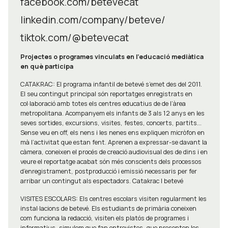
facebook.com/betevecat
linkedin.com/company/beteve/
tiktok.com/@betevecat
Projectes o programes vinculats en l'educació mediàtica
en què participa
CATAKRAC: El programa infantil de betevé s’emet des del 2011.
El seu contingut principal són reportatges enregistrats en
col·laboració amb totes els centres educatius de de l’àrea
metropolitana. Acompanyem els infants de 3 als 12 anys en les
seves sortides, excursions, visites, festes, concerts, partits...
Sense veu en off, els nens i les nenes ens expliquen micròfon en
mà l’activitat que estan fent. Aprenen a expressar-se davant la
càmera, coneixen el procés de creació audiovisual des de dins i en
veure el reportatge acabat són més conscients dels processos
d’enregistrament, postproducció i emissió necessaris per fer
arribar un contingut als espectadors. Catakrac | betevé
VISITES ESCOLARS: Els centres escolars visiten regularment les
instal·lacions de betevé. Els estudiants de primària coneixen
com funciona la redacció, visiten els platós de programes i
informatius, simulem que fan entrevistes, que presenten les