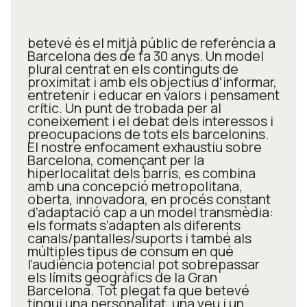
betevé és el mitjà públic de referència a
Barcelona des de fa 30 anys. Un model
plural centrat en els continguts de
proximitat i amb els objectius d’informar,
entretenir i educar en valors i pensament
crític. Un punt de trobada per al
coneixement i el debat dels interessos i
preocupacions de tots els barcelonins.
El nostre enfocament exhaustiu sobre
Barcelona, començant per la
hiperlocalitat dels barris, es combina
amb una concepció metropolitana,
oberta, innovadora, en procés constant
d’adaptació cap a un model transmèdia:
els formats s’adapten als diferents
canals/pantalles/suports i també als
múltiples tipus de consum en què
l’audiència potencial pot sobrepassar
els límits geogràfics de la Gran
Barcelona. Tot plegat fa que betevé
tingui una personalitat, una veu i un