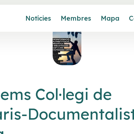
Notícies
Membres
Mapa
C
tems Col·legi de
aris-Documentalis
a