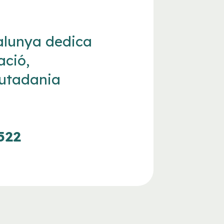
talunya dedica
ació,
iutadania
522