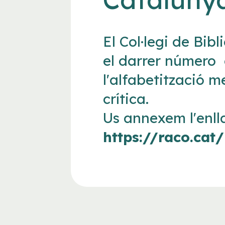
El Col·legi de Bi
el darrer número 
l'alfabetització 
crítica.
Us annexem l'enll
https://raco.ca